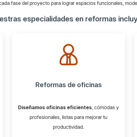
ada fase del proyecto para lograr espacios funcionales, mod
stras especialidades en reformas inclu
Reformas de chalet y caserios
Reformamos chalets y caseríos
respetando su esencia y adaptándolos al
confort actual.