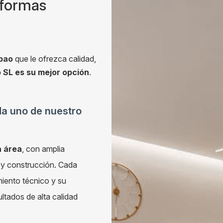
formas
lbao
que le ofrezca calidad,
SL es su mejor opción
.
da uno de nuestro
a área
, con amplia
n y construcción. Cada
iento técnico y su
ltados de alta calidad