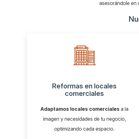
asesorándole en c
Nue
Reformas de oficinas
la
Diseñamos oficinas eficientes
, cómodas y
,
profesionales, listas para mejorar tu
productividad.