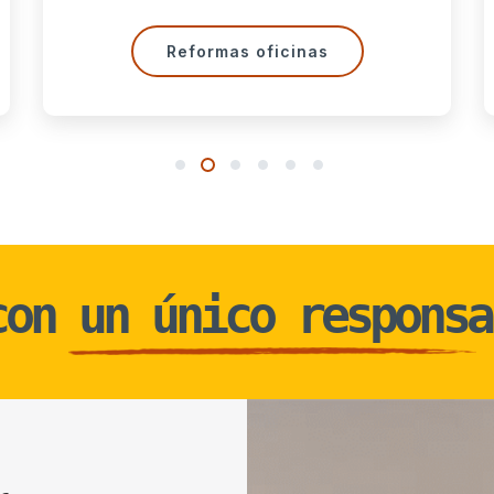
Reformas chalets
1
2
3
4
5
6
con un único responsa