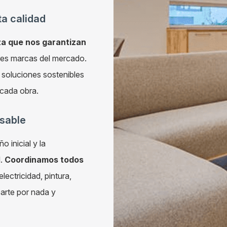
ta calidad
a que nos garantizan
ores marcas del mercado.
 soluciones sostenibles
 cada obra.
nsable
 inicial y la
l.
Coordinamos todos
electricidad, pintura,
parte por nada y