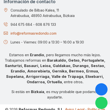
Información de contacto
Consulado de Bilbao Kalea, 11
Astrabudua, 48950 Astrabudua, Bizkaia
944 675 684
-
608 876 133
info@reformasredondo.com
Lunes - Viernes: 09:00 a 13:30 – 16:00 a 19:30
Estamos en
Erandio
, pero llegamos mucho más lejos.
Trabajamos reformas en
Barakaldo, Getxo, Portugalete,
Santurtzi, Basauri, Leioa, Galdakao, Durango, Sestao,
Erandio, Amorebieta, Gernika, Bermeo, Ermua,
Sopelana, Arrigorriaga, Valle de Trápaga, Etxebarri,
Ondarroa, Ortuella
, entre otros.
Si estás en
Bizkaia
, es muy probable que podamos
ayudarte.
© 2026
Reformas Redondo, S.L.
Aviso Legal
·
Política de