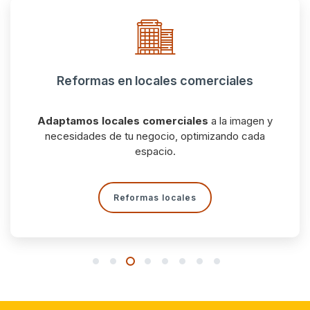
Reformas de oficinas
Diseñamos oficinas eficientes
, cómodas y
profesionales, listas para mejorar tu productividad.
Reformas oficinas
1
2
3
4
5
6
7
8