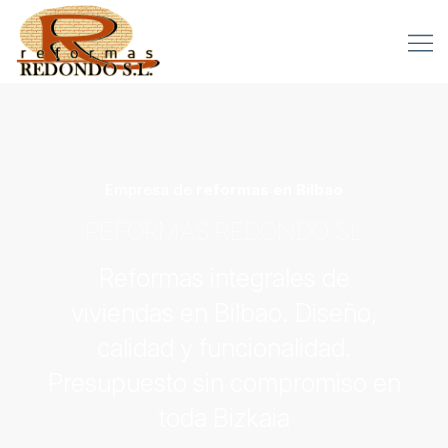
Empresa de
reformas en Bilbao
REFORMAS REDONDO SL
Reformas integrales de
viviendas en Bilbao. Diseño,
calidad y funcionalidad.
Presupuesto sin compromiso en
toda Bizkaia