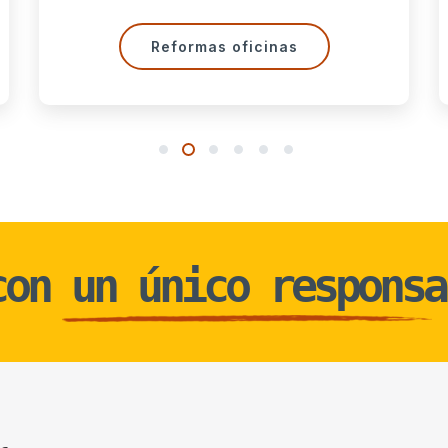
nas
Reformas chalets
1
2
3
4
5
6
con un único responsa