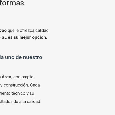
formas
lbao
que le ofrezca calidad,
SL es su mejor opción
.
da uno de nuestro
a área
, con amplia
n y construcción. Cada
iento técnico y su
ltados de alta calidad