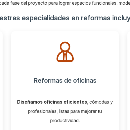
ada fase del proyecto para lograr espacios funcionales, mod
stras especialidades en reformas inclu
icinas
Reformas de chalet y ca
ntes
, cómodas y
Reformamos chalets y case
a mejorar tu
respetando su esencia y adaptánd
.
confort actual.