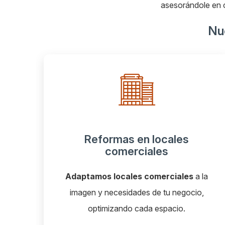
asesorándole en c
Nue
en locales
Reformas de of
ciales
s comerciales
a la
Diseñamos oficinas eficie
des de tu negocio,
profesionales, listas par
cada espacio.
productividad