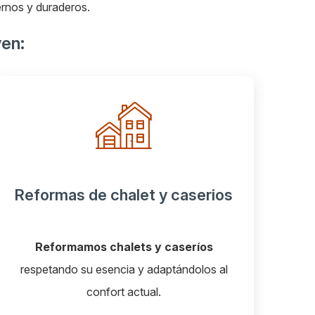
ernos y duraderos.
yen:
serios
Rehabilitación de fachadas
ríos
Mejoramos la estética, aislamiento y
olos al
seguridad de
fachadas en viviendas,
locales y edificios
.